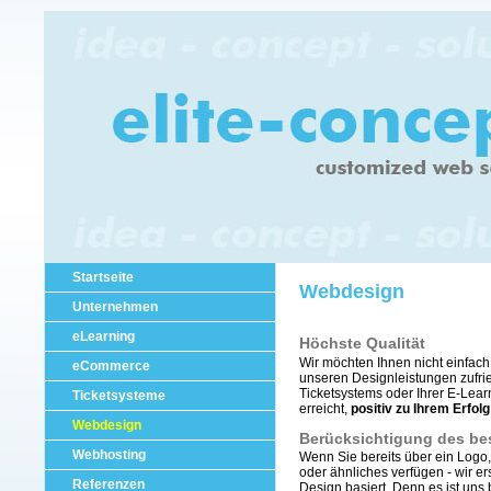
Startseite
Webdesign
Unternehmen
eLearning
Höchste Qualität
Wir möchten Ihnen nicht einfach
eCommerce
unseren Designleistungen zufrie
Ticketsystems oder Ihrer E-Learn
Ticketsysteme
erreicht,
positiv zu Ihrem Erfol
Webdesign
Berücksichtigung des be
Webhosting
Wenn Sie bereits über ein Logo, 
oder ähnliches verfügen - wir 
Referenzen
Design basiert. Denn es ist un