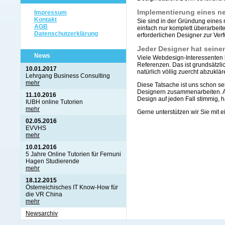
Implementierung eines n
Impressum
Kontakt
Sie sind in der Gründung eine
AGB
einfach nur komplett überarbeit
Datenschutzerklärung
erforderlichen Designer zur Ver
Jeder Designer hat seinen
News
Viele Webdesign-Interessenten 
Referenzen. Das ist grundsätzlic
10.01.2017
natürlich völlig zuercht abzuklä
Lehrgang Business Consulting
mehr
Diese Tatsache ist uns schon se
Designern zusammenarbeiten. Au
11.10.2016
Design auf jeden Fall stimmig, h
IUBH online Tutorien
mehr
Gerne unterstützen wir Sie mit 
02.05.2016
EVVHS
mehr
10.01.2016
5 Jahre Online Tutorien für Fernuni
Hagen Studierende
mehr
18.12.2015
Österreichisches IT Know-How für
die VR China
mehr
Newsarchiv