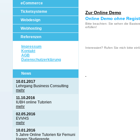
eCommerce
Ticketsysteme
Zur Online Demo
Online Demo
ohne
Regist
Webdesign
Bitte beachten: Sie sehen die Basisv
erfüllen!
Webhosting
Referenzen
Impressum
Interessiert? Rufen Sie mich bitte ei
Kontakt
AGB
Datenschutzerklärung
News
10.01.2017
Lehrgang Business Consulting
mehr
11.10.2016
IUBH online Tutorien
mehr
02.05.2016
EVVHS
mehr
10.01.2016
5 Jahre Online Tutorien für Fernuni
Hagen Studierende