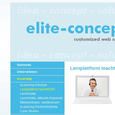
Startseite
Lernplattform teac
Unternehmen
eLearning
eLearning Konzept
Lernplattform teachNOW
Lerninhalte
Lerninhalte, aktuelle Angebote
Webseminare, -konferenzen
eLearning Partnerprodukte
Case Studies